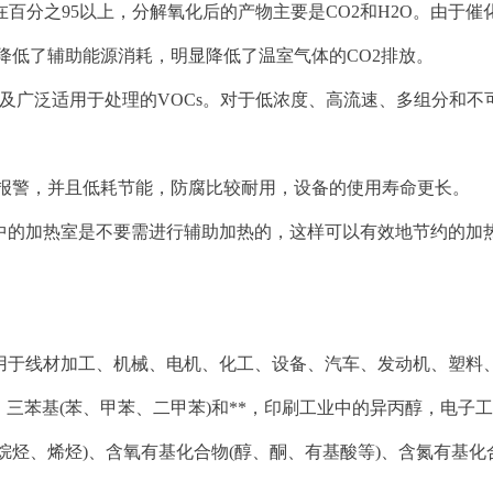
在百分之95以上，分解氧化后的产物主要是CO2和H2O。由于催
大，降低了辅助能源消耗，明显降低了温室气体的CO2排放。
及广泛适用于处理的VOCs。对于低浓度、高流速、多组分和不可
报警，并且低耗节能，防腐比较耐用，设备的使用寿命更长。
备当中的加热室是不要需进行辅助加热的，这样可以有效地节约的加
用于线材加工、机械、电机、化工、设备、汽车、发动机、塑料
三苯基(苯、甲苯、二甲苯)和**，印刷工业中的异丙醇，电子
烃、烯烃)、含氧有基化合物(醇、酮、有基酸等)、含氮有基化