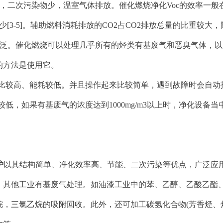
高，二次污染物少，温室气体排放。催化燃烧净化Voc的效率一般
减少[3-5]。辅助燃料消耗排放的CO2占CO2排放总量的比重较
广泛。催化燃烧可以处理几乎所有的烃类有基废气和恶臭气体，以
的方法是使用它。
度比较高、能耗较低。并且操作起来比较简单，遇到故障时会自动
较低，如果有基废气的浓度达到1000mg/m3以上时，净化设
炉
以其结构简单、净化效率高、节能、二次污染等优点，广泛应
。其他工业有基废气处理。如油漆工业中的苯、乙醇、乙酸乙酯、
烷，三氯乙烷的吸附回收。此外，还可加工碳氢化合物(芳香烃、烷