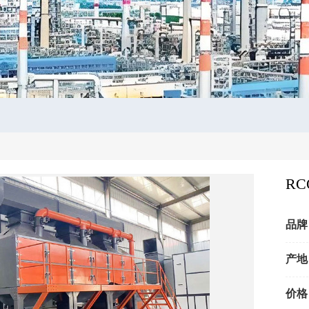
R
品牌
产地
价格