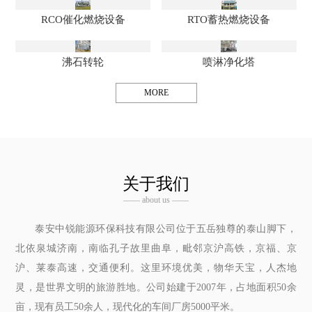
RCO催化燃烧设备
RTO蓄热燃烧设备
沸石转轮
喷淋净化塔
MORE
关于我们
—— about us ——
泰安中锐能源环保科技有限公司位于五岳独尊的泰山脚下，
北依泉城济南，南临孔子故里曲阜，毗邻京沪高铁，京福、京
沪、莱泰高速，交通便利。这里环境优美，物华天宝，人杰地
灵，是世界文明的旅游胜地。公司始建于2007年，占地面积50余
亩，现有员工50余人，现代化的车间厂房5000平米。